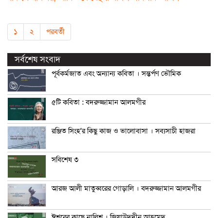
১
২
পরবর্তী
সর্বশেষ সংবাদ
পূর্বকর্মজাত এবং অন্যান্য কবিতা । সন্তর্পণ ভৌমিক
৫টি কবিতা : বদরুজ্জামান আলমগীর
রঞ্জিত সিংহ’র কিছু কাজ ও ভালোবাসা । সব্যসাচী হাজরা
সবিশেষ ৩
আরজ আলী মাতুব্বরের গোড়ালি । বদরুজ্জামান আলমগীর
ঈশ্বরের কাছে নালিশ । জিয়াউদদীন আহমেদ