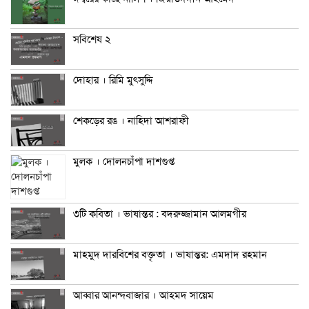
সবিশেষ ২
দোহার । রিমি মুৎসুদ্দি
শেকড়ের রঙ । নাহিদা আশরাফী
মুলক । দোলনচাঁপা দাশগুপ্ত
৩টি কবিতা । ভাষান্তর : বদরুজ্জামান আলমগীর
মাহমুদ দারবিশের বক্তৃতা । ভাষান্তর: এমদাদ রহমান
আব্বার আনন্দবাজার । আহমদ সায়েম