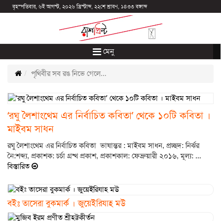
বৃহস্পতিবার, ৬ই আগস্ট, ২০২৬ খ্রিস্টাব্দ, ২২শে শ্রাবণ, ১৪৩৩ বঙ্গাব্দ
মেনু
পৃথিবীর সব রঙ নিভে গেলে…
‘রঘু লৈশাংথেম এর নির্বাচিত কবিতা’ থেকে ১০টি কবিতা ।
মাইবম সাধন
রঘু লৈশাংথেম এর নির্বাচিত কবিতা ভাষান্তর : মাইবম সাধন, প্রচ্ছদ: নির্ঝর
নৈ:শব্দ্য, প্রকাশক: চর্চা গ্রন্থ প্রকাশ, প্রকাশকাল: ফেব্রুয়ারী ২০১৬, মূল্য:
…
বিস্তারিত
বইঃ তাসেরা বুকমার্ক । জুয়েইরিযাহ মউ