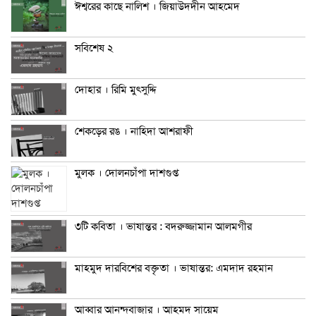
ঈশ্বরের কাছে নালিশ । জিয়াউদদীন আহমেদ
সবিশেষ ২
দোহার । রিমি মুৎসুদ্দি
শেকড়ের রঙ । নাহিদা আশরাফী
মুলক । দোলনচাঁপা দাশগুপ্ত
৩টি কবিতা । ভাষান্তর : বদরুজ্জামান আলমগীর
মাহমুদ দারবিশের বক্তৃতা । ভাষান্তর: এমদাদ রহমান
আব্বার আনন্দবাজার । আহমদ সায়েম