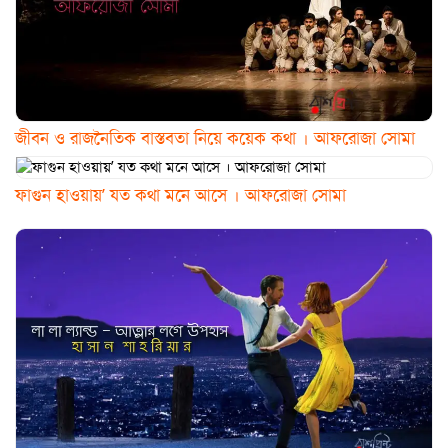
জীবন ও রাজনৈতিক বাস্তবতা নিয়ে কয়েক কথা । আফরোজা সোমা
ফাগুন হাওয়ায়’ যত কথা মনে আসে । আফরোজা সোমা