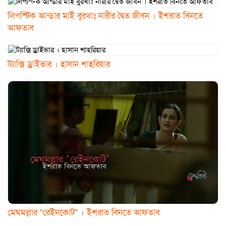
লিপস্টিক আন্ডার মাই বুরখাঃ নারীর দ্বৈত জীবন । ইশরাত বিনতে
আফতাব
ট্যাক্সি ড্রাইভার । হাসান শাহরিয়ার
মেঘমল্লার “রেইনকোট” । ইশরাত বিনতে আফতাব