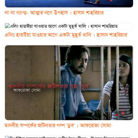
লা লা ল্যান্ড- আত্মার লগে উপহাস । হাসান শাহরিয়ার
এলিঃ হারাইয়া যাওয়ার আগে একটা মুহূর্ত খালি । হাসান শাহরিয়ার
মানবীয় সম্পর্কের জটিলতার গল্প ‘ডুব’ । আফরোজা সোমা