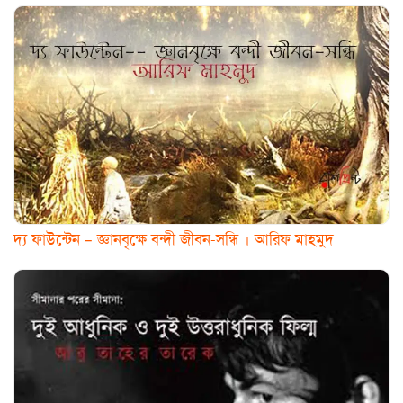
দ্য ফাউন্টেন – জ্ঞানবৃক্ষে বন্দী জীবন-সন্ধি । আরিফ মাহমুদ