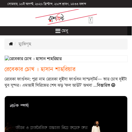
সোমবার, ১০ই আগস্ট, ২০২৬ খ্রিস্টাব্দ, ২৬শে শ্রাবণ, ১৪৩৩ বঙ্গাব্দ
মেনু
ম্যুভিগৃহ
রেবেকার চোখ । হাসান শাহরিয়ার
রেবেকা ফার্গুসন; পুরা নাম রেবেকা লুইসা ফার্গুসন সান্ডস্‌টর্ম— তার চোখ দুইটা
খুব সুন্দর। এমআই সিরিজের শেষ ঝড় ‘ফল আউট’ অথবা
…বিস্তারিত