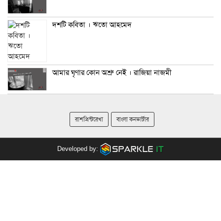
দশটি কবিতা । ঋতো আহমেদ
আমার ঘৃণার কোন অশ্রু নেই । রাজিয়া নাজমী
রাশপ্রিন্টরেখা
বাংলা কনভার্টার
Developed by: