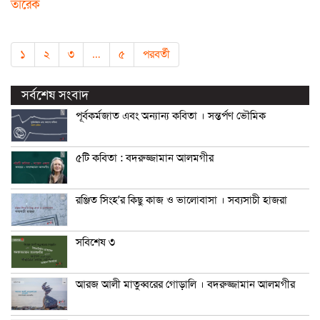
তারেক
১
২
৩
…
৫
পরবর্তী
সর্বশেষ সংবাদ
পূর্বকর্মজাত এবং অন্যান্য কবিতা । সন্তর্পণ ভৌমিক
৫টি কবিতা : বদরুজ্জামান আলমগীর
রঞ্জিত সিংহ’র কিছু কাজ ও ভালোবাসা । সব্যসাচী হাজরা
সবিশেষ ৩
আরজ আলী মাতুব্বরের গোড়ালি । বদরুজ্জামান আলমগীর