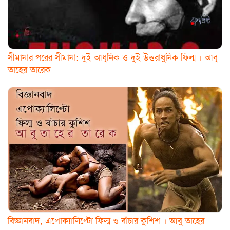
সীমানার পরের সীমানা: দুই আধুনিক ও দুই উত্তরাধুনিক ফিল্ম । আবু
তাহের তারেক
বিজ্ঞানবাদ, এপোক্যালিপ্টো ফিল্ম ও বাঁচার কুশিশ । আবু তাহের