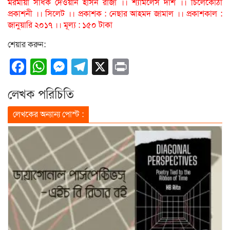
মরমীয়া সাধক দেওয়ান হাসন রাজা ।। শ্যামলেস দাশ ।। চিলেকোঠা
প্রকাশনী ।। সিলেট ।। প্রকাশক : নেছার আহমদ জামাল ।। প্রকাশকাল :
জানুয়ারি ২০১৭ ।। মূল্য : ১৫০ টাকা
শেয়ার করুন:
Facebook
WhatsApp
Messenger
Telegram
X
Print
লেখক পরিচিতি
লেখকের অন্যান্য পোস্ট :