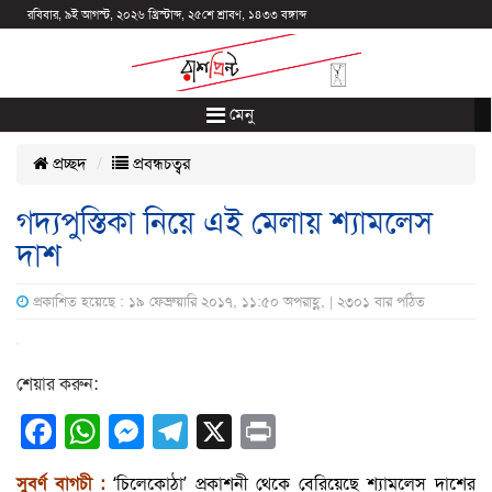
রবিবার, ৯ই আগস্ট, ২০২৬ খ্রিস্টাব্দ, ২৫শে শ্রাবণ, ১৪৩৩ বঙ্গাব্দ
মেনু
প্রচ্ছদ
প্রবন্ধচত্বর
গদ্যপুস্তিকা নিয়ে এই মেলায় শ্যামলেস
দাশ
প্রকাশিত হয়েছে : ১৯ ফেব্রুয়ারি ২০১৭, ১১:৫০ অপরাহ্ণ, | ২৩০১ বার পঠিত
শেয়ার করুন:
Facebook
WhatsApp
Messenger
Telegram
X
Print
সুবর্ণ বাগচী :
‘চিলেকোঠা’ প্রকাশনী থেকে বেরিয়েছে শ্যামলেস দাশের