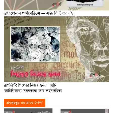
ডায়াগোনাল পার্সপেক্টিভস্ — এইচ বি রিতার বই
রাশপ্রিন্ট: শিল্পের নিজস্ব স্বনন । সূচি
কাহিনিকাব্য ‘নয়নতারা’ আর ‘দহনদয়িতা’
প্রবন্ধচত্বর এর আরও পোস্ট