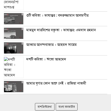
৩টি কবিতা । ভাষান্তর : বদরুজ্জামান আলমগীর
মাহমুদ দারবিশের বক্তৃতা । ভাষান্তর: এমদাদ রহমান
আব্বার আনন্দবাজার । আহমদ সায়েম
দশটি কবিতা । ঋতো আহমেদ
আমার ঘৃণার কোন অশ্রু নেই । রাজিয়া নাজমী
রাশপ্রিন্টরেখা
বাংলা কনভার্টার