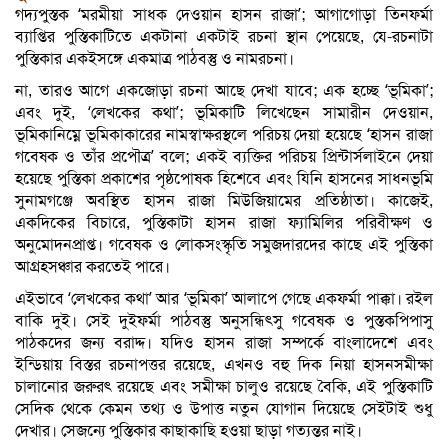
গদ্যপুস্তক ‘মরমীয়া সাধক দেওয়ান হাসন রাজা’; আগাগোড়া তিনফর্মা
ব্যাপ্তির পুস্তিকাটিতে একটানা একটাই রচনা স্থান পেয়েছে, যে-রচনাটা
পুস্তিকার একইসঙ্গে একমাত্র পাঠবস্তু ও নামরচনা।
না, তারও আগে একজোড়া রচনা আছে দেখা যাবে; এক হচ্ছে ‘ভূমিকা’;
এবং দুই, ‘লেখকের কথা’; ভূমিকাটি লিখেছেন সামারীন দেওয়ান,
ভূমিকানিম্নে ভূমিকাকারের নামস্বাক্ষরস্থলে পরিচয় দেয়া হয়েছে ‘হাসন রাজা
গবেষক ও তাঁর প্রপৌত্র’ বলে; একই ব্যক্তির পরিচয় প্রিন্টার্সলাইনে দেয়া
হয়েছে পুস্তিকা প্রকাশের পৃষ্ঠপোষক হিশেবে এবং যিনি হাসনের সাধনভূমি
সুনামগঞ্জে অবস্থিত হাসন রাজা মিউজিয়ামের প্রতিষ্ঠাতা। কাজেই,
একদিকের বিচারে, পুস্তিকাটা হাসন রাজা ফ্যামিলির পরিবীক্ষণ ও
অনুমোদনপ্রাপ্ত। গবেষক ও লোকসংস্কৃতি সমুজদারদের কাছে এই পুস্তিকা
আগ্রহসঞ্চার করতেই পারে।
এইভাবে ‘লেখকের কথা’ আর ‘ভূমিকা’ আলাপে গেছে একফর্মা পাক্কা। রইল
বাকি দুই। সেই দুইফর্মা পাঠবস্তু অনুসন্ধিৎসু গবেষক ও পুস্তকপিপাসু
পাঠকদের জন্য বরাদ্দ। যদিও হাসন রাজা সম্পর্কে বাংলাদেশে এবং
ইন্ডিয়ায় বিস্তর রচনাপত্তর রয়েছে, এখনও বহু দিক নিয়া হাসনসমীক্ষা
চালানোর জরুরৎ রয়েছে এবং সমীক্ষা চালুও রয়েছে বৈকি, এই পুস্তিকাটি
সেদিক থেকে কেমন তথ্য ও উপাত্ত নতুন যোগান দিয়েছে সেইটাই শুধু
দেখার। সেজন্যে পুস্তিকার কাছাকাছি হওয়া ছাড়া গত্যন্তর নাই।