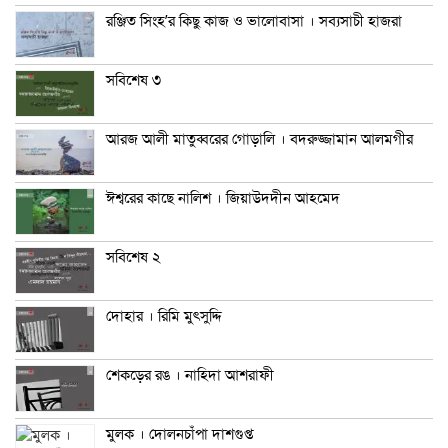
রঞ্জিত সিংহ’র কিছু কাজ ও ভালোবাসা । সব্যসাচী হাজরা
সবিশেষ ৩
আরজ আলী মাতুব্বরের গোড়ালি । বদরুজ্জামান আলমগীর
ঈশ্বরের কাছে নালিশ । জিয়াউদদীন আহমেদ
সবিশেষ ২
দোহার । রিমি মুৎসুদ্দি
শেকড়ের রঙ । নাহিদা আশরাফী
মুলক । দোলনচাঁপা দাশগুপ্ত