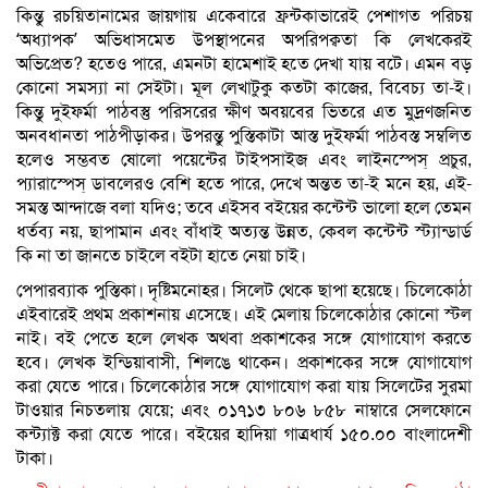
কিন্তু রচয়িতানামের জায়গায় একেবারে ফ্রন্টকাভারেই পেশাগত পরিচয়
‘অধ্যাপক’ অভিধাসমেত উপস্থাপনের অপরিপক্বতা কি লেখকেরই
অভিপ্রেত? হতেও পারে, এমনটা হামেশাই হতে দেখা যায় বটে। এমন বড়
কোনো সমস্যা না সেইটা। মূল লেখাটুকু কতটা কাজের, বিবেচ্য তা-ই।
কিন্তু দুইফর্মা পাঠবস্তু পরিসরের ক্ষীণ অবয়বের ভিতরে এত মুদ্রণজনিত
অনবধানতা পাঠপীড়াকর। উপরন্তু পুস্তিকাটা আস্ত দুইফর্মা পাঠবস্ত সম্বলিত
হলেও সম্ভবত ষোলো পয়েন্টের টাইপসাইজ এবং লাইনস্পেস্ প্রচুর,
প্যারাস্পেস্ ডাবলেরও বেশি হতে পারে, দেখে অন্তত তা-ই মনে হয়, এই-
সমস্ত আন্দাজে বলা যদিও; তবে এইসব বইয়ের কন্টেন্ট ভালো হলে তেমন
ধর্তব্য নয়, ছাপামান এবং বাঁধাই অত্যন্ত উন্নত, কেবল কন্টেন্ট স্ট্যান্ডার্ড
কি না তা জানতে চাইলে বইটা হাতে নেয়া চাই।
পেপারব্যাক পুস্তিকা। দৃষ্টিমনোহর। সিলেট থেকে ছাপা হয়েছে। চিলেকোঠা
এইবারেই প্রথম প্রকাশনায় এসেছে। এই মেলায় চিলেকোঠার কোনো স্টল
নাই। বই পেতে হলে লেখক অথবা প্রকাশকের সঙ্গে যোগাযোগ করতে
হবে। লেখক ইন্ডিয়াবাসী, শিলঙে থাকেন। প্রকাশকের সঙ্গে যোগাযোগ
করা যেতে পারে। চিলেকোঠার সঙ্গে যোগাযোগ করা যায় সিলেটের সুরমা
টাওয়ার নিচতলায় যেয়ে; এবং ০১৭১৩ ৮০৬ ৮৫৮ নাম্বারে সেলফোনে
কন্ট্যাক্ট করা যেতে পারে। বইয়ের হাদিয়া গাত্রধার্য ১৫০.০০ বাংলাদেশী
টাকা।