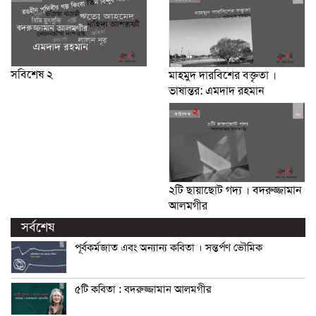
সবিশেষ ২
মাহমুদ দারবিশের বক্তৃতা ।
ভাষান্তর: এমদাদ রহমান
২টি ছায়াছোট গদ্য । বদরুজ্জামান
আলমগীর
সর্বশেষ
পূর্বকর্মজাত এবং অন্যান্য কবিতা । সন্তর্পণ ভৌমিক
৫টি কবিতা : বদরুজ্জামান আলমগীর